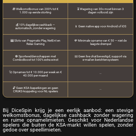
🎁 Welkomstbonus van 200% tot €
⏳ Wagering van 30x moet binnen 3
1.000 op eerste storting
dagen voltooid zijn
💰 10% dagelijkse cashback —
📱 Geen native app voor Android of iOS
automatisch, zonder wagering
🎰 Slots van Pragmatic Play, NetEnt en
💸 Minimale opname van € 50 — niet de
Relax Gaming
laagste drempel
⚽ Sportweddenschappen met
📧 Geen live chat bevestigd; support via
ComboBoost tot 100% extra winst
e-mail en berichtensysteem
🚀 Opnames tot € 10.000 per week en €
—
40.000 per maand
🔓 Geen KSA-beperkingen en geen
—
CRUKS-koppeling voor NL-spelers
Bij DiceSpin krijg je een eerlijk aanbod: een stevige
welkomstbonus, dagelijkse cashback zonder wagering
en ruime opnamelimieten. Geschikt voor Nederlandse
spelers die buiten de KSA-markt willen spelen, zonder
gedoe over speellimieten.