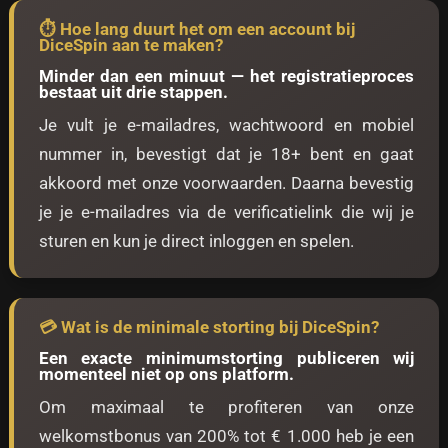
⏱️ Hoe lang duurt het om een account bij
DiceSpin aan te maken?
Minder dan een minuut — het registratieproces
bestaat uit drie stappen.
Je vult je e-mailadres, wachtwoord en mobiel
nummer in, bevestigt dat je 18+ bent en gaat
akkoord met onze voorwaarden. Daarna bevestig
je je e-mailadres via de verificatielink die wij je
sturen en kun je direct inloggen en spelen.
💳 Wat is de minimale storting bij DiceSpin?
Een exacte minimumstorting publiceren wij
momenteel niet op ons platform.
Om maximaal te profiteren van onze
welkomstbonus van 200% tot € 1.000 heb je een