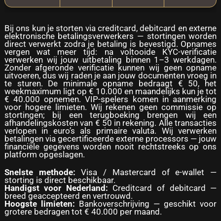
Bij ons kun je storten via creditcard, debitcard en externe
elektronische betalingsverwerkers — stortingen worden
direct verwerkt zodra je betaling is bevestigd. Opnames
vergen wat meer tijd: na voltooide KYC-verificatie
verwerken wij jouw uitbetaling binnen 1–3 werkdagen.
Zonder afgeronde verificatie kunnen wij geen opname
uitvoeren, dus wij raden je aan jouw documenten vroeg in
te sturen. De minimale opname bedraagt € 50, het
weekmaximum ligt op € 10.000 en maandelijks kun je tot
€ 40.000 opnemen. VIP-spelers komen in aanmerking
voor hogere limieten. Wij rekenen geen commissie op
stortingen; bij een terugboeking brengen wij een
afhandelingskosten van € 50 in rekening. Alle transacties
verlopen in euro’s als primaire valuta. Wij verwerken
betalingen via gecertificeerde externe processors — jouw
financiële gegevens worden nooit rechtstreeks op ons
platform opgeslagen.
Snelste methode:
Visa / Mastercard of e-wallet —
storting is direct beschikbaar.
Handigst voor Nederland:
Creditcard of debitcard —
breed geaccepteerd en vertrouwd.
Hoogste limieten:
Bankoverschrijving — geschikt voor
grotere bedragen tot € 40.000 per maand.