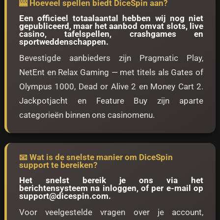
🎰 Hoeveel spellen biedt DiceSpin aan?
Een officieel totaalaantal hebben wij nog niet
gepubliceerd, maar het aanbod omvat slots, live
casino, tafelspellen, crashgames en
sportweddenschappen.
Bevestigde aanbieders zijn Pragmatic Play,
NetEnt en Relax Gaming — met titels als Gates of
Olympus 1000, Dead or Alive 2 en Money Cart 2.
Jackpotjacht en Feature Buy zijn aparte
categorieën binnen ons casinomenu.
📧 Wat is de snelste manier om DiceSpin
support te bereiken?
Het snelst bereik je ons via het
berichtensysteem na inloggen, of per e-mail op
support@dicespin.com
.
Voor veelgestelde vragen over je account,