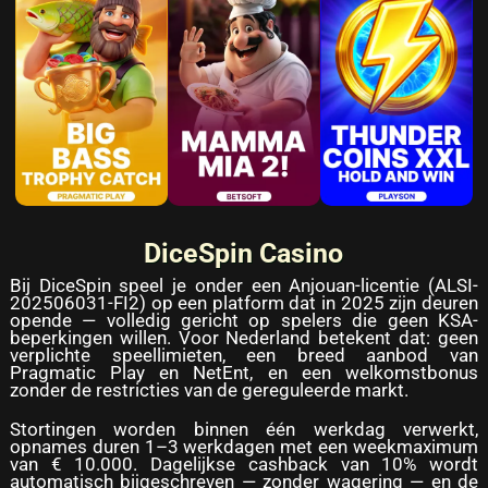
DiceSpin Casino
Promoties
Bij DiceSpin speel je onder een Anjouan-licentie (ALSI-
202506031-FI2) op een platform dat in 2025 zijn deuren
opende — volledig gericht op spelers die geen KSA-
beperkingen willen. Voor Nederland betekent dat: geen
verplichte speellimieten, een breed aanbod van
Pragmatic Play en NetEnt, en een welkomstbonus
zonder de restricties van de gereguleerde markt.
Stortingen worden binnen één werkdag verwerkt,
opnames duren 1–3 werkdagen met een weekmaximum
van € 10.000. Dagelijkse cashback van 10% wordt
automatisch bijgeschreven — zonder wagering — en de