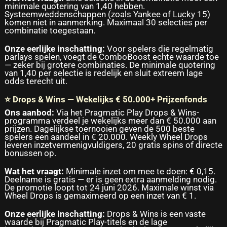
minimale quotering van 1,40 hebben.
Systeemweddenschappen (zoals Yankee of Lucky 15)
komen niet in aanmerking. Maximaal 30 selecties per
combinatie toegestaan.
Onze eerlijke inschatting:
Voor spelers die regelmatig
parlays spelen, voegt de ComboBoost echte waarde toe
— zeker bij grotere combinaties. De minimale quotering
van 1,40 per selectie is redelijk en sluit extreem lage
odds terecht uit.
⭐ Drops & Wins — Wekelijks € 50.000+ Prijzenfonds
Ons aanbod:
Via het Pragmatic Play Drops & Wins-
programma verdeel je wekelijks meer dan € 50.000 aan
prijzen. Dagelijkse toernooien geven de 500 beste
spelers een aandeel in € 20.000. Weekly Wheel Drops
leveren inzetvermenigvuldigers, 20 gratis spins of directe
bonussen op.
Wat het vraagt:
Minimale inzet om mee te doen: € 0,15.
Deelname is gratis — er is geen extra aanmelding nodig.
De promotie loopt tot 24 juni 2026. Maximale winst via
Wheel Drops is gemaximeerd op een inzet van € 1.
Onze eerlijke inschatting:
Drops & Wins is een vaste
waarde bij Pragmatic Play-titels en de lage