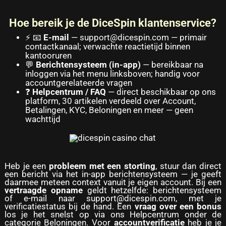
Hoe bereik je de DiceSpin klantenservice?
⚡ 📧
E-mail
—
support@dicespin.com
— primair
contactkanaal; verwachte reactietijd binnen
kantooruren
💬
Berichtensysteem (in-app)
— bereikbaar na
inloggen via het menu linksboven; handig voor
accountgerelateerde vragen
❓
Helpcentrum / FAQ
— direct beschikbaar op ons
platform, 30 artikelen verdeeld over Account,
Betalingen, KYC, Beloningen en meer — geen
wachttijd
Heb je een
probleem met een storting
, stuur dan direct
een bericht via het in-app berichtensysteem — je geeft
daarmee meteen context vanuit je eigen account. Bij een
vertraagde opname
geldt hetzelfde: berichtensysteem
of e-mail naar
support@dicespin.com
, met je
verificatiestatus bij de hand. Een
vraag over een bonus
los je het snelst op via ons Helpcentrum onder de
categorie Beloningen. Voor
accountverificatie
heb je je