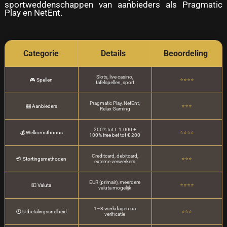
sportweddenschappen van aanbieders als Pragmatic
Play en NetEnt.
Categorie
Details
Beoordeling
Slots, live casino,
🎮 Spellen
⭐⭐⭐⭐
tafelspellen, sport
Pragmatic Play, NetEnt,
🎰 Aanbieders
⭐⭐⭐
Relax Gaming
200% tot € 1.000 +
💰 Welkomstbonus
⭐⭐⭐⭐
100% free bet tot € 200
Creditcard, debitcard,
💳 Stortingsmethoden
⭐⭐⭐
externe verwerkers
EUR (primair), meerdere
💵 Valuta
⭐⭐⭐⭐
valuta mogelijk
1–3 werkdagen na
⏱️ Uitbetalingssnelheid
⭐⭐⭐
verificatie