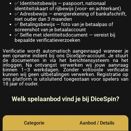
✅ Identiteitsbewijs — paspoort, nationaal
identiteitskaart of rijbewijs (voor- en achterkant)
✅ Adresbewijs — energierekening of bankafschrift,
niet ouder dan 3 maanden
✅ Betalingsbewijs — foto van je betaalpas of
screenshot van je betaalaccount
✅ Selfie met identiteitsdocument — vereist bij
bepaalde verificatieverzoeken
Verificatie wordt automatisch aangevraagd wanneer je
een opname indient bij ons DiceSpin-account. Je stuurt
de documenten in via het berichtensysteem na het
inloggen. Na ontvangst verwerken wij jouw aanvraag
binnen 1–3 werkdagen. Zonder voltooide verificatie
kunnen wij geen uitbetalingen verwerken. Registratie op
ons platform is uitsluitend toegestaan voor spelers van
18 jaar of ouder.
Welk spelaanbod vind je bij DiceSpin?
Categorie
Aanbod / Details