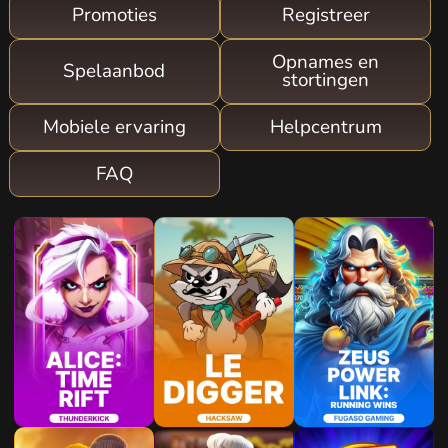
Promoties
Registreer
Opnames en
Spelaanbod
stortingen
Mobiele ervaring
Helpcentrum
FAQ
Live Casino