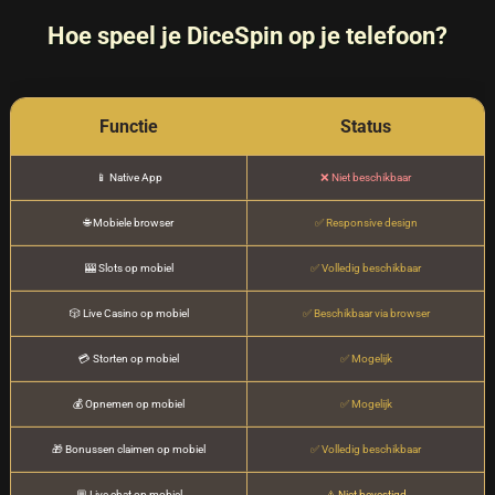
Hoe speel je DiceSpin op je telefoon?
Functie
Status
📱 Native App
❌ Niet beschikbaar
🌐 Mobiele browser
✅ Responsive design
🎰 Slots op mobiel
✅ Volledig beschikbaar
🎲 Live Casino op mobiel
✅ Beschikbaar via browser
💳 Storten op mobiel
✅ Mogelijk
💰 Opnemen op mobiel
✅ Mogelijk
🎁 Bonussen claimen op mobiel
✅ Volledig beschikbaar
💬 Live chat op mobiel
⚠️ Niet bevestigd