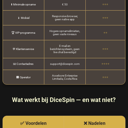
⬇️ Minimale opname
€ 50
⭐⭐⭐
Responsive browser,
📱 Mobiel
⭐⭐⭐
geen native app
Hogere opnamelimieten,
🏆 VIP-programma
⭐⭐
geen vaste niveaus
E-mail en
💬 Klantenservice
berichtensysteem, geen
⭐⭐⭐
live chat bevestigd
📧 Contactadres
support@dicespin.com
⭐⭐⭐⭐
Accelcore Enterprise
🏢 Operator
⭐⭐⭐
Limitada, Costa Rica
Wat werkt bij DiceSpin — en wat niet?
✅ Voordelen
❌ Nadelen