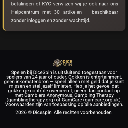
betalingen of KYC verwijzen wij je ook naar ons
Helpcentrum met 30 artikelen — beschikbaar
zonder inloggen en zonder wachttijd.
Spelen bij DiceSpin is uitsluitend toegestaan voor
spelers van 24 jaar of ouder. Gokken is entertainment,
geen inkomstenbron — speel alleen met geld dat je kunt
missen en stel jezelf limieten. Heb je het gevoel dat
gokken je controle overneemt, neem dan contact op
met Gamblers Anonymous, Gambling Therapy
(gamblingtherapy.org) of GamCare (gamcare.org.uk).
Voorwaarden zijn van toepassing op alle aanbiedingen.
2026 © Dicespin. Alle rechten voorbehouden.