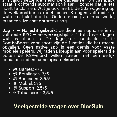
zijn vanuit hetzelfde menu. De dagelijkse 10% cashback
staat ’s ochtends automatisch klaar — zonder dat je iets
hoeft te claimen. Wat je ook merkt: de 30x wagering op
de welkomstbonus moet binnen 3 dagen voltooid zijn,
wat een strak tijdpad is. Ondersteuning via e-mail werkt,
maar een live chat ontbreekt nog.
Dag 7 — Na echt gebruik:
Je dient een opname in na
voltooide KYC — verwerkingstijd is 1 tot 3 werkdagen,
wat realistisch is. De dagelijkse cashback en de
ComboBoost voor sport zijn de functies die het meest
opvallen. Geen native app is een gemis voor vaste
mobiele spelers. Wij raden DiceSpin aan voor spelers die
buiten de KSA-markt willen spelen met een eerlijk
bonusaanbod en ruime opnamelimieten.
🎮 Games: 4/5
💳 Betalingen: 3/5
🎁 Bonussen: 3,5/5
📱 Mobiel: 3/5
💬 Support: 2,5/5
⭐ Totaalscore: 3,5/5
Veelgestelde vragen over DiceSpin